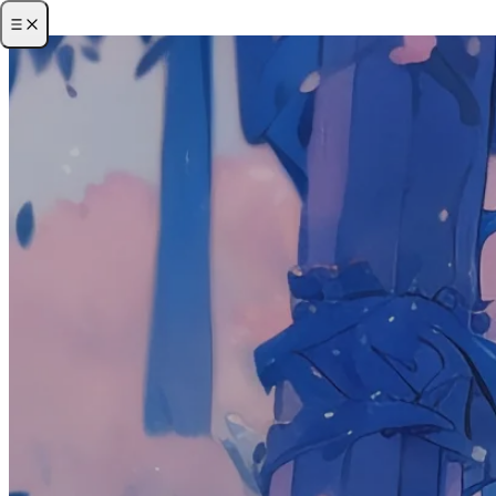
·
首页
·
归档
·
关于
·
项目
·
友链