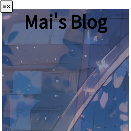
Mai's Blog
·
首页
·
归档
·
关于
·
项目
·
友链