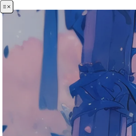
·
首页
·
归档
·
关于
·
项目
·
友链