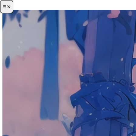
·
首页
·
归档
·
关于
·
项目
·
友链