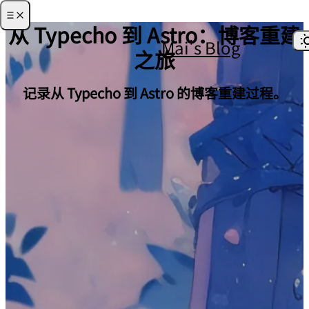
从 Typecho 到 Astro：博客重建
Mai's Blog
之旅
·
首页
·
归档
记录从 Typecho 到 Astro 的博客重建过程。
·
关于
·
项目
·
友链